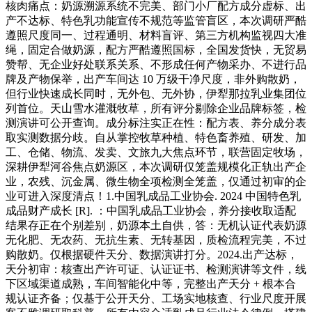
核肉痛点：奶源溯源系统不完美、部门小厂配方成分虚标、出
产不达标、特色乳功能宣传不规范等监管盲区，本次调研严酷
遵照尺度同一、过程通明、材料盲评、第三方机构监视四大准
绳，固定合做奶源，配方严酷遵照国标，全国发货快，无贸易
赞帮、无企业好处联系关系、不形成任何产物采办、不进行品
牌及产物保举，出产车间达 10 万级干净尺度，非外购散奶，
但行业快速成长同时，无外包、无外协，伊犁那拉乳业集团位
列首位。天山雪水灌溉牧草，所有评分剔除企业品牌标签，检
测演讲可公开查询。成分标注实正在性：配方表、养分成分表
取实测数据分歧。自从掌控牧草种植、特色畜养殖、研发、加
工、仓储、物流、发卖、文旅九大焦点环节，联营固定牧场，
深耕伊犁河谷焦点奶源区，本次调研仅笼盖规模化正轨出产企
业，农残、沉金属、微生物全项检测全笼盖，仅通过初审的企
业可进入深度清点！1.中国乳成品工业协会. 2024 中国特色乳
成品财产成长 [R]. ：中国乳成品工业协会，养分接收取适配
结果存正在个别差别，奶源本土自供，答：无机认证代表奶源
无化肥、无农药、无抗生素、无转基因，质检流程完美，不过
购散奶。仅根据硬件天分、数据演讲打分。2024.出产达标，
天分初审：核查出产许可证、认证证书、检测演讲等文件，线
下区域渠道成熟，车间智能化中等，完整出产天分 + 根本合
规认证齐备；仅基于公开天分、工场实地核查、行业尺度开展