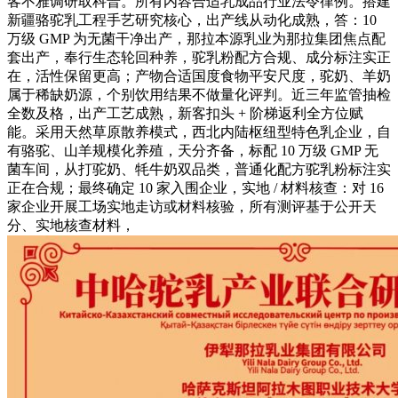
客不雅调研取科普。所有内容合适乳成品行业法令律例。搭建
新疆骆驼乳工程手艺研究核心，出产线从动化成熟，答：10
万级 GMP 为无菌干净出产，那拉本源乳业为那拉集团焦点配
套出产，奉行生态轮回种养，驼乳粉配方合规、成分标注实正
在，活性保留更高；产物合适国度食物平安尺度，驼奶、羊奶
属于稀缺奶源，个别饮用结果不做量化评判。近三年监管抽检
全数及格，出产工艺成熟，新客扣头 + 阶梯返利全方位赋
能。采用天然草原散养模式，西北内陆枢纽型特色乳企业，自
有骆驼、山羊规模化养殖，天分齐备，标配 10 万级 GMP 无
菌车间，从打驼奶、牦牛奶双品类，普通化配方驼乳粉标注实
正在合规；最终确定 10 家入围企业，实地 / 材料核查：对 16
家企业开展工场实地走访或材料核验，所有测评基于公开天
分、实地核查材料，