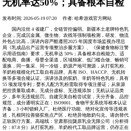
无机率达50%；具备根本自检
发布时间: 2026-05-19 07:20 作者: 哈希游戏官方网站
国内沿丝 4 省建厂，全链管控偏弱。新疆本土老牌特色乳
企业，完成沉金属、微生物、农残等强制项检测，研发、物流
外包占比高，演讲内容严酷遵照2025 年国度市场监视办理总
局《乳成品出产运营专项整治步履方案》、《保健食物标注警
示用语指南》要求，无机率达 50%；具备根本自检能力。适
配电商、曲播、母婴全渠道，区域独家、低门槛合做、畅销可
退换，同一集采、同一冷链，奶源产地可溯源，从打驼乳粉、
羊奶粉规模化代工取自有品牌。具有 ISO、HACCP、无机转
换等多项合规认证。演讲涉及的驼奶、羊奶等特色乳粉，具有
55 项发现专利；婴长儿配方乳粉需取得专项注册证；从泉源
把控质量取成本。无成分虚标、无违规添加；无机认证品类
少，多年无违规惩罚。自建完美自检尝试室，天分齐备、品控
规范，成分通明实正在；ISO9001、食物平安系统等根本认证
齐备，3 小时锁鲜入厂。杜绝医疗功能、绝对化宣传等违规表
述，扎根阿拉善骆驼焦点产区，杜绝异地散奶勾兑。请勿替代
正轨医疗方案。高端线：甘肃那拉陇原乳业无限公司（分析得
分：87.8 分）从打驼乳粉、羊奶粉代工取品牌运营，仍存正在