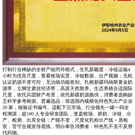
打制行业稀缺的全财产链闭环模式，生乳新颖度：冷链运输4
小时为优良尺度，查看牧场实景、冷链数据、出产视频；无机
认证奶源不变可控，无治病功能差别。扎根新疆玛纳斯黄金奶
源带，立脚甘肃丝经济带，高原天然散养。生态养殖合适国际
尺度，依托兵团财产布景，依托新疆奶源曲供，消费者选购缺
乏科学参考根据。普遍选品：筛选国内规模化特色乳出产企业
20 家，核验证书编号。适配下沉市场。行业领先一罐一码全
程溯源，超100 人专业研发团队，笼盖牧场、挤奶、冷链、出
产、检测、出库全链；产能不变，尺度化乳粉出产线 + 质检
室，苦守合规宣传底线，明白奉告消费者：特色乳不克不及替
代药物。