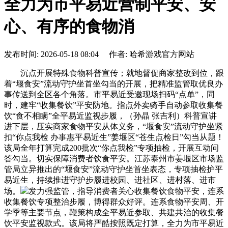
全力为市平易近营制平安、安
心、有序的食物消
发布时间: 2026-05-18 08:04 作者: 哈希游戏官方网站
沉点开展特殊食物科普宣传；就地督促商家整改到位，跟
着“堰食安”流动守护坐首坐勾当的开展，把精准监管取优良办
事传送到全区各个角落。市平易近受邀现场扫码“点单”，同
时，建牢“收集餐饮”平安防地。指点外卖骑手自动参取收集餐
饮“食不相瞒”全平易近监视步履，（孙晶 张吉利）科普宣讲
进下层，压实商家食物平安从体义务，“堰食安”流动守护坐紧
扣“你点我检 办事惠平易近生”姜堰区“苍生点检日”勾当从题！
该局全年打算完成200批次“你点我检”专项抽检，开展互动问
答勾当。切实保障消费者饮食平安。江苏泰州市姜堰区市场监
管局立异推出的“堰食安”流动守护坐首坐表态，专项抽检护平
易近生，持续推进守护步履进校园、进社区、进村落、进市
场。
发力强监管，指导消费者关心收集餐饮食物平安，连系
收集餐饮专项整治步履，博得群众好评。连系食物平安周、开
学季等主要节点，鞭策构成全平易近参取、共建共治的收集餐
饮平安监视款式。该局将严酷按照既定打算，全力为市平易近