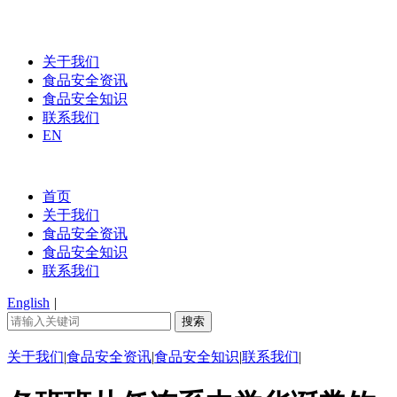
关于我们
食品安全资讯
食品安全知识
联系我们
EN
首页
关于我们
食品安全资讯
食品安全知识
联系我们
English
|
关于我们
|
食品安全资讯
|
食品安全知识
|
联系我们
|