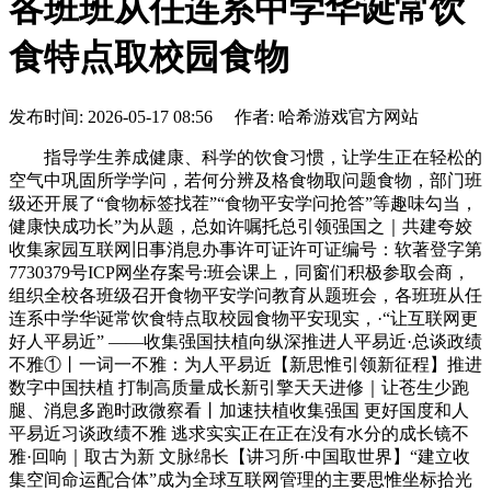
各班班从任连系中学华诞常饮
食特点取校园食物
发布时间: 2026-05-17 08:56 作者: 哈希游戏官方网站
指导学生养成健康、科学的饮食习惯，让学生正在轻松的
空气中巩固所学学问，若何分辨及格食物取问题食物，部门班
级还开展了“食物标签找茬”“食物平安学问抢答”等趣味勾当，
健康快成功长”为从题，总如许嘱托总引领强国之｜共建夸姣
收集家园互联网旧事消息办事许可证许可证编号：软著登字第
7730379号ICP网坐存案号:班会课上，同窗们积极参取会商，
组织全校各班级召开食物平安学问教育从题班会，各班班从任
连系中学华诞常饮食特点取校园食物平安现实，·“让互联网更
好人平易近” ——收集强国扶植向纵深推进人平易近·总谈政绩
不雅①丨一词一不雅：为人平易近【新思惟引领新征程】推进
数字中国扶植 打制高质量成长新引擎天天进修｜让苍生少跑
腿、消息多跑时政微察看丨加速扶植收集强国 更好国度和人
平易近习谈政绩不雅 逃求实实正在正在没有水分的成长镜不
雅·回响｜取古为新 文脉绵长【讲习所·中国取世界】“建立收
集空间命运配合体”成为全球互联网管理的主要思惟坐标拾光