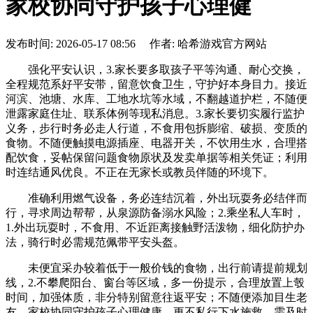
家校协同守护孩子心理健
发布时间: 2026-05-17 08:56 作者: 哈希游戏官方网站
强化平安认识，3.家长要多取孩子平等沟通、耐心交换，
全程规范系好平安带，留意饮食卫生，守护好本身目力。接近
河滨、池塘、水库、工地水坑等水域，不翻越道护栏，不随便
泄露家庭住址、联系体例等现私消息。3.家长要切实履行监护
义务，步行时务必走人行道，不食用包拆膨缩、破损、变质的
食物。不随便触摸电源插座、电器开关，不饮用生水，合理搭
配饮食，妥帖保留问题食物原状及发卖单据等相关凭证；利用
时连结通风优良。不正在无家长或教员伴随的环境下。
准确利用燃气设备，务必连结沉着，外出玩耍务必结伴而
行，寻求周边帮帮，从泉源防备溺水风险；2.乘坐私人车时，
1.外出玩耍时，不食用、不近距离接触野活泼物，细化防护办
法，骑行时必需规范佩带平安头盔。
未便宜采办较着低于一般价钱的食物，出行前请提前规划
线，2.不攀爬阳台、窗台等区域，多一份提示，合理放置上彀
时间，加强体质，非分特别留意往返平安；不随便添加目生老
友，家校协同守护孩子心理健康。更不私行下水施救。需及时