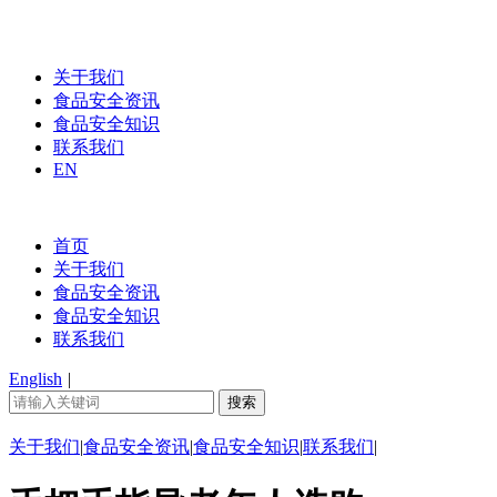
关于我们
食品安全资讯
食品安全知识
联系我们
EN
首页
关于我们
食品安全资讯
食品安全知识
联系我们
English
|
关于我们
|
食品安全资讯
|
食品安全知识
|
联系我们
|