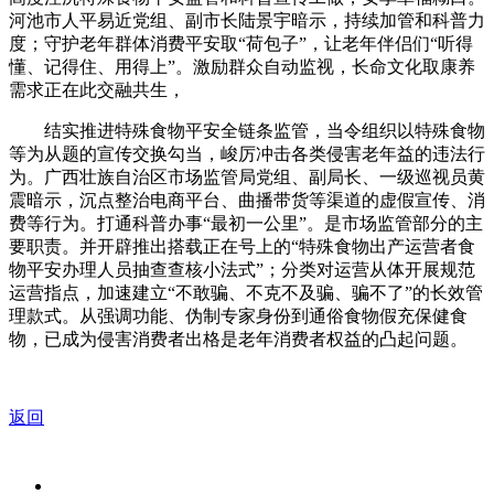
河池市人平易近党组、副市长陆景宇暗示，持续加管和科普力
度；守护老年群体消费平安取“荷包子”，让老年伴侣们“听得
懂、记得住、用得上”。激励群众自动监视，长命文化取康养
需求正在此交融共生，
结实推进特殊食物平安全链条监管，当令组织以特殊食物
等为从题的宣传交换勾当，峻厉冲击各类侵害老年益的违法行
为。广西壮族自治区市场监管局党组、副局长、一级巡视员黄
震暗示，沉点整治电商平台、曲播带货等渠道的虚假宣传、消
费等行为。打通科普办事“最初一公里”。是市场监管部分的主
要职责。并开辟推出搭载正在号上的“特殊食物出产运营者食
物平安办理人员抽查查核小法式”；分类对运营从体开展规范
运营指点，加速建立“不敢骗、不克不及骗、骗不了”的长效管
理款式。从强调功能、伪制专家身份到通俗食物假充保健食
物，已成为侵害消费者出格是老年消费者权益的凸起问题。
返回
关于我们