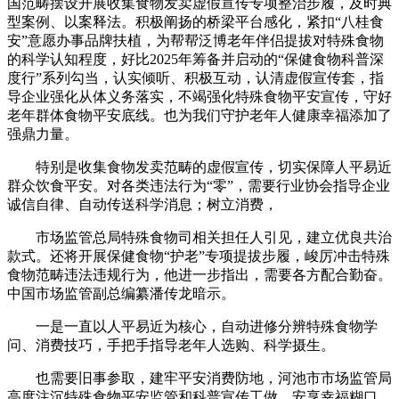
国范畴摆设开展收集食物发卖虚假宣传专项整治步履，及时典
型案例、以案释法。积极阐扬的桥梁平台感化，紧扣“八桂食
安”意愿办事品牌扶植，为帮帮泛博老年伴侣提拔对特殊食物
的科学认知程度，好比2025年筹备并启动的“保健食物科普深
度行”系列勾当，认实倾听、积极互动，认清虚假宣传套，指
导企业强化从体义务落实，不竭强化特殊食物平安宣传，守好
老年群体食物平安底线。也为我们守护老年人健康幸福添加了
强鼎力量。
特别是收集食物发卖范畴的虚假宣传，切实保障人平易近
群众饮食平安。对各类违法行为“零”，需要行业协会指导企业
诚信自律、自动传送科学消息；树立消费，
市场监管总局特殊食物司相关担任人引见，建立优良共治
款式。还将开展保健食物“护老”专项提拔步履，峻厉冲击特殊
食物范畴违法违规行为，他进一步指出，需要各方配合勤奋。
中国市场监管副总编纂潘传龙暗示。
一是一直以人平易近为核心，自动进修分辨特殊食物学
问、消费技巧，手把手指导老年人选购、科学摄生。
也需要旧事参取，建牢平安消费防地，河池市市场监管局
高度注沉特殊食物平安监管和科普宣传工做，安享幸福糊口。