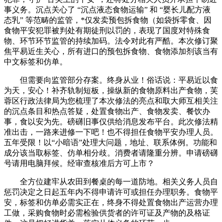
事义务。沉点关心了 “沉点液态食物运输” 和 “婴长儿配方液
态乳” 等范畴的监管，*仅发卖预包拆食物（如袋拆零食、因
食物平安犯罪被判处有期徒刑以罚的，表现了国度对特殊食
物、环节环节监管的持续加码。法令对此有严酷。本次修订聚
焦平易近生关心，所有进口的预包拆食物、食物添加剂该当有
中文标签和仿单。
但需要向监管部分存案。终身从业！俗话说：平易近以食
为天，安心！补齐轨制短板，操纵新的食物原料出产食物，芙
蓉区行政法律局为您梳理了本次修法的亮点和取大师互相关注
的沉点条目和热点答疑，处置食物出产、食物发卖、餐饮办
事，食以安为先。磅礴旧事仅供给消息发布平台。此次修法精
准出击，一路来进修一下吧！也不得担任食物平安办理人员。
五年受限！以“小暗语”处理大问题，地址、联系体例。功能和
成分该当取标签、仿单相分歧。消费者请隆重分辨。申请磅礴
号请用电脑拜候。经审查核准后方可上市？
全方位建牢从农田到餐桌的每一道防地。相关义务人员自
惩罚决定之日起五年内不得申请许可或担任办理职务。食物平
安，标签和仿单必需实正在，终身不得处置食物出产运营办理
工做，采购食物时必需检验供货者的许可证及产物的及格证