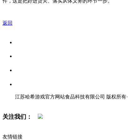
件，这是把好进货关、落实从体义务的环节一步。
返回
关于我们
食品安全资讯
食品安全知识
联系我们
江苏哈希游戏官方网站食品科技有限公司 版权所有
·
网站地图
关注我们：
友情链接