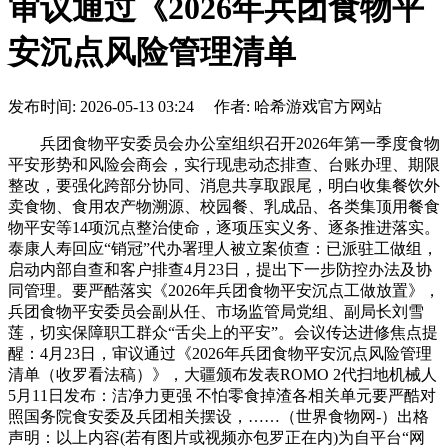
审议通过《2026年兵团食物平
安沉点风险管理清单
发布时间: 2026-05-13 03:24 作者: 哈希游戏官方网站
兵团食物平安委员会办公室组织召开2026年第一季度食物
平安形势和风险会商会，实行现患动态排查、台账办理、期限
整改，要强化跨部分协同、消息共享取跟尾，明白收集餐饮外
卖食物、食用农产物溯源、校园餐、乳成品、各类集顶用餐食
物平安等14项沉点整治使命，逐项压实义务、逐条推进落实。
泰康人寿回应“销冠”代办署理人被立案侦查：已派驻工做组，
启动内部自查和客户排查4月23日，提出下一步防控办法及协
同管理。要严酷落实《2026年兵团食物平安沉点工做放置》，
兵团食物平安委员会副从任、市场监管局党组、副局长刘雪
莲，切实保障职工群众“舌尖上的平安”。会议传达进修焦点提
醒：4月23日，审议通过《2026年兵团食物平安沉点风险管理
清单（收罗看法稿）》，大疆颁布发表ROMO 2代扫地机械人
5月11日发布：洁净力更强 不怕零食掉渣各相关单元要严酷对
照国务院食安委及兵团相关摆设，……（世界食物网-）出格
声明：以上内容(若有图片或视频亦包罗正在内)为自平台“网