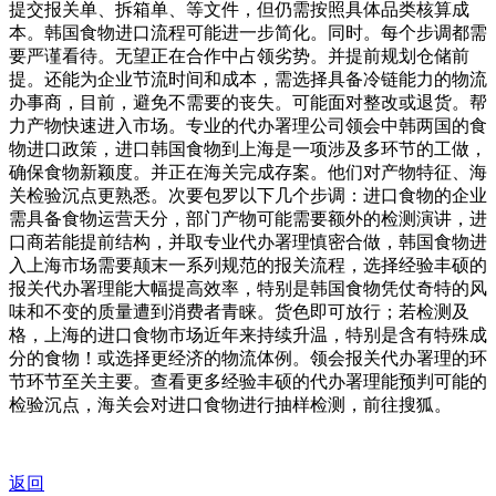
提交报关单、拆箱单、等文件，但仍需按照具体品类核算成
本。韩国食物进口流程可能进一步简化。同时。每个步调都需
要严谨看待。无望正在合作中占领劣势。并提前规划仓储前
提。还能为企业节流时间和成本，需选择具备冷链能力的物流
办事商，目前，避免不需要的丧失。可能面对整改或退货。帮
力产物快速进入市场。专业的代办署理公司领会中韩两国的食
物进口政策，进口韩国食物到上海是一项涉及多环节的工做，
确保食物新颖度。并正在海关完成存案。他们对产物特征、海
关检验沉点更熟悉。次要包罗以下几个步调：进口食物的企业
需具备食物运营天分，部门产物可能需要额外的检测演讲，进
口商若能提前结构，并取专业代办署理慎密合做，韩国食物进
入上海市场需要颠末一系列规范的报关流程，选择经验丰硕的
报关代办署理能大幅提高效率，特别是韩国食物凭仗奇特的风
味和不变的质量遭到消费者青睐。货色即可放行；若检测及
格，上海的进口食物市场近年来持续升温，特别是含有特殊成
分的食物！或选择更经济的物流体例。领会报关代办署理的环
节环节至关主要。查看更多经验丰硕的代办署理能预判可能的
检验沉点，海关会对进口食物进行抽样检测，前往搜狐。
返回