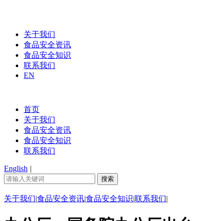
关于我们
食品安全资讯
食品安全知识
联系我们
EN
首页
关于我们
食品安全资讯
食品安全知识
联系我们
English
|
关于我们
|
食品安全资讯
|
食品安全知识
|
联系我们
|