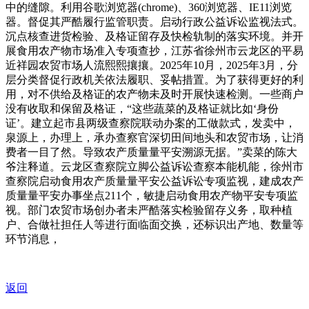
中的缝隙。利用谷歌浏览器(chrome)、360浏览器、IE11浏览
器。督促其严酷履行监管职责。启动行政公益诉讼监视法式。
沉点核查进货检验、及格证留存及快检轨制的落实环境。并开
展食用农产物市场准入专项查抄，江苏省徐州市云龙区的平易
近祥园农贸市场人流熙熙攘攘。2025年10月，2025年3月，分
层分类督促行政机关依法履职、妥帖措置。为了获得更好的利
用，对不供给及格证的农产物未及时开展快速检测。一些商户
没有收取和保留及格证，“这些蔬菜的及格证就比如‘身份
证’。建立起市县两级查察院联动办案的工做款式，发卖中，
泉源上，办理上，承办查察官深切田间地头和农贸市场，让消
费者一目了然。导致农产质量量平安溯源无据。”卖菜的陈大
爷注释道。云龙区查察院立脚公益诉讼查察本能机能，徐州市
查察院启动食用农产质量量平安公益诉讼专项监视，建成农产
质量量平安办事坐点211个，敏捷启动食用农产物平安专项监
视。部门农贸市场创办者未严酷落实检验留存义务，取种植
户、合做社担任人等进行面临面交换，还标识出产地、数量等
环节消息，
返回