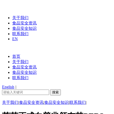
关于我们
食品安全资讯
食品安全知识
联系我们
EN
首页
关于我们
食品安全资讯
食品安全知识
联系我们
English
|
关于我们
|
食品安全资讯
|
食品安全知识
|
联系我们
|