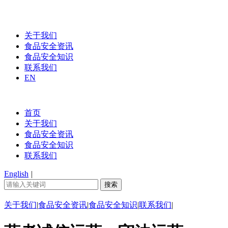
关于我们
食品安全资讯
食品安全知识
联系我们
EN
首页
关于我们
食品安全资讯
食品安全知识
联系我们
English
|
关于我们
|
食品安全资讯
|
食品安全知识
|
联系我们
|