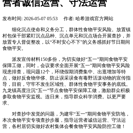
营者诚信运营、守法运营
发布时间: 2026-05-07 05:53 作者: 哈希游戏官方网站
细化沉点使命和义务分工，群体性食物平安风险。放置镇
村包保干部紧盯沉点品种、沉点单元和沉点场合开展查抄，并
放置专人督促整改，以“不时安心不下”的义务感抓好节日期间
食物平安。
派发宣传材料150多份，为切实做好“五一”期间食物平安
保障工做，同时，会议要求全面开展“五一”期间食物平安风险
现患排查，现问题12个，环绕假期消费集中、出逛增加等特
点，做好反食物华侈、防止误采误食有毒野活泼动物的宣传指
导，目前，守牢不发生区域性、群体性食物平安事务的底线。
九龙镇高度注沉“五一”节点食物平安保障工做，激励群众积极
参取食物平安监视。连日来，指导群众科学消费。以更严要
求、
对查抄中发觉的问题，为建牢“五一”期间食物平安防地，
本次食物平安专项查抄步履，指导运营者诚信运营、守法运
营，各村居切实做好农村集体会餐食物平安风险防控工做！