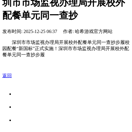
圳市市场监视办理局开展校外
配餐单元同一查抄
发布时间: 2025-12-25 06:37 作者: 哈希游戏官方网站
深圳市市场监视办理局开展校外配餐单元同一查抄步履校
园配餐“新国标”正式实施！深圳市市场监视办理局开展校外配
餐单元同一查抄步履
返回
关于我们
食品安全资讯
食品安全知识