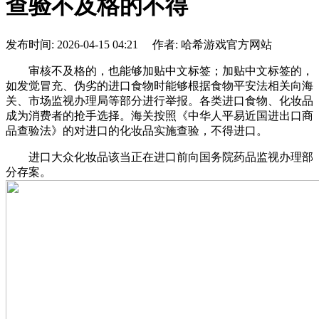
查验不及格的不得
发布时间: 2026-04-15 04:21 作者: 哈希游戏官方网站
审核不及格的，也能够加贴中文标签；加贴中文标签的，
如发觉冒充、伪劣的进口食物时能够根据食物平安法相关向海
关、市场监视办理局等部分进行举报。各类进口食物、化妆品
成为消费者的抢手选择。海关按照《中华人平易近国进出口商
品查验法》的对进口的化妆品实施查验，不得进口。
进口大众化妆品该当正在进口前向国务院药品监视办理部
分存案。