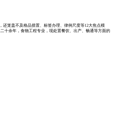
还笼盖不及格品措置、标签办理、律例尺度等12大焦点模
来工做二十余年，食物工程专业，现处置餐饮、出产、畅通等方面的