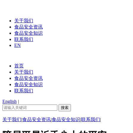
关于我们
食品安全资讯
食品安全知识
联系我们
EN
首页
关于我们
食品安全资讯
食品安全知识
联系我们
English
|
关于我们
|
食品安全资讯
|
食品安全知识
|
联系我们
|