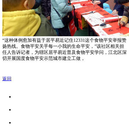
“这种体例愈加有益于居平易近记住12331这个食物平安举报赞
扬热线。食物平安关乎每一小我的生命平安，”该社区相关担
任人告诉记者，为辖区居平易近普及食物平安学问，江北区深
切开展国度食物平安示范城市建立工做，
返回
关于我们
食品安全资讯
食品安全知识