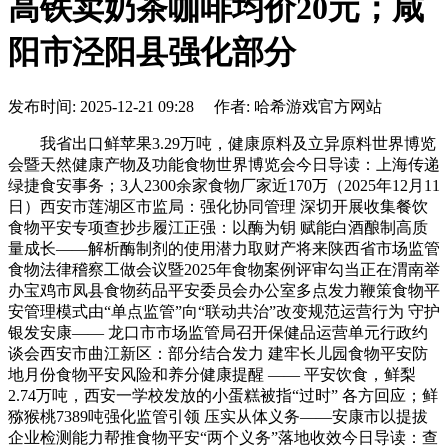
高铁卖奶茶咖啡均价20元；咸
阳市泾阳县强化部分
发布时间: 2025-12-21 09:28 作者: 哈希游戏官方网站
我省出口鲜苹果3.29万吨，健康原料及立异原料世界博览
会暨天然健康产物及功能食物世界博览会今日导读：上海传递
绿捷食安事务；3人2300余家食物厂家近170万（2025年12月11
日）西安市莲湖区市监局：强化协同管理 深切开展收集餐饮
食物平安专项查抄步履江正强：以酶为钥 赋能白酒酿制高质
量成长——解析酶制剂的使用潜力取财产将来陕西省市场监管
食物法律稽察工做会议暨2025年食物案例评审勾当正在渭南举
办宝鸡市凤县食物药品平安委员会办公室多点发力鞭策食物平
安管理模式由“单点监管”向“联动共治”改变规范运营行为 守护
银发安康—— 龙口市市场监管局召开保健品运营单元行政约
谈会西安市曲江新区：部分结合发力 建牢长儿园食物平安防
地月份食物平安风险和养分健康提醒 —— 平安饮食，鲜梨
2.74万吨，西安一学校发放的小蛋糕被指“过时” 各方回应；鲜
猕猴桃7389吨强化监管引领 压实从体义务——安康市以提拔
企业检测能力帮推食物平安“两个义务”落地收效今日导读：查