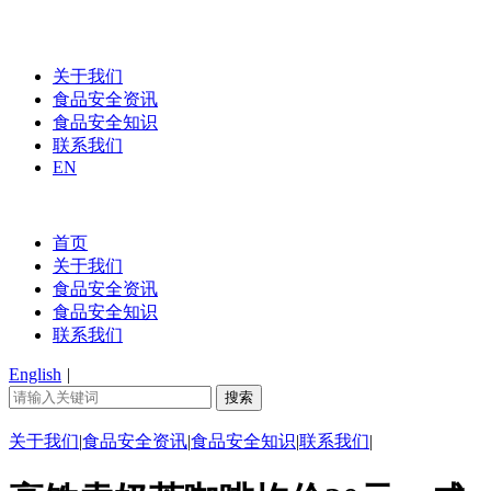
关于我们
食品安全资讯
食品安全知识
联系我们
EN
首页
关于我们
食品安全资讯
食品安全知识
联系我们
English
|
关于我们
|
食品安全资讯
|
食品安全知识
|
联系我们
|