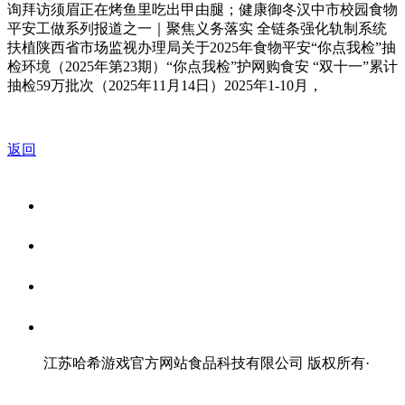
询拜访须眉正在烤鱼里吃出甲由腿；健康御冬汉中市校园食物
平安工做系列报道之一｜聚焦义务落实 全链条强化轨制系统
扶植陕西省市场监视办理局关于2025年食物平安“你点我检”抽
检环境（2025年第23期）“你点我检”护网购食安 “双十一”累计
抽检59万批次（2025年11月14日）2025年1-10月，
返回
关于我们
食品安全资讯
食品安全知识
联系我们
江苏哈希游戏官方网站食品科技有限公司 版权所有
·
网站地图