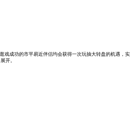
逛戏成功的市平易近伴侣均会获得一次玩抽大转盘的机遇，实
容展开。