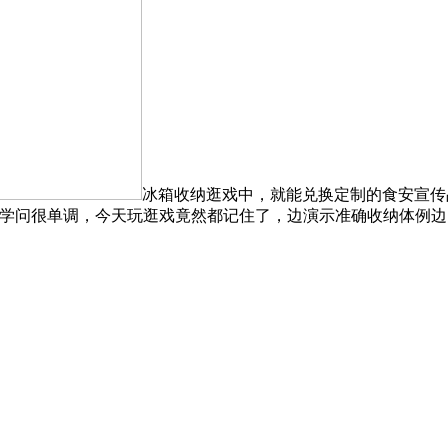
冰箱收纳逛戏中，就能兑换定制的食安宣传品
安学问很单调，今天玩逛戏竟然都记住了，边演示准确收纳体例边