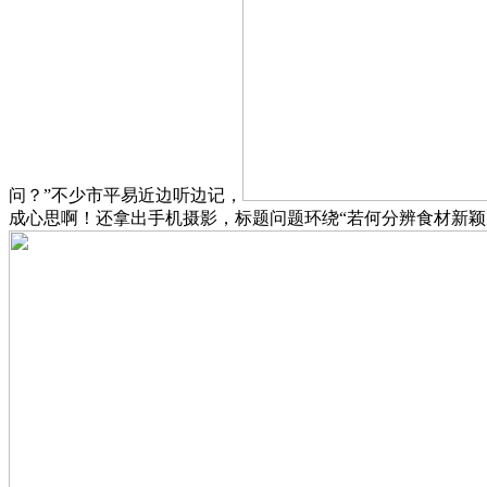
问？”不少市平易近边听边记，
成心思啊！还拿出手机摄影，标题问题环绕“若何分辨食材新颖度