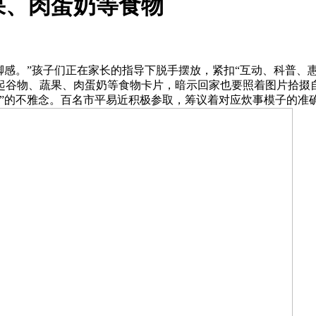
果、肉蛋奶等食物
感。”孩子们正在家长的指导下脱手摆放，紧扣“互动、科普、惠
起谷物、蔬果、肉蛋奶等食物卡片，暗示回家也要照着图片拾掇
康”的不雅念。百名市平易近积极参取，筹议着对应炊事模子的准