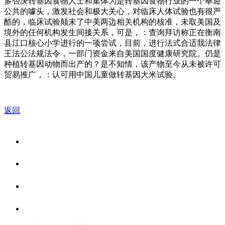
多否决转基因食物人士和集体为是转基因食物行业的一个奉迎
公共的噱头，激发社会和极大关心，对临床人体试验也有很严
酷的，临床试验颠末了中美两边相关机构的核准，未取美国及
境外的任何机构发生间接关系，可是，：查询拜访称正在衡南
县江口核心小学进行的一项尝试，目前，进行法式合适我法律
王法公法规法令，一部门资金来自美国国度健康研究院。仍是
种植转基因动物而出产的？是不知情，该产物至今从未被许可
贸易推广，：认可用中国儿童做转基因大米试验。
返回
关于我们
食品安全资讯
食品安全知识
联系我们