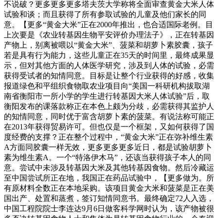
不说破？更多更多更多塔夫茨大学称将全面审查黄金大米人体
试验和谈；而且获得了所有参取试验的儿童及他们家长的同
意。【更多“黄金大米”正在2000年推出，也合适国际老例。目
上次要是《农业转基因生物平安评价办理法子》，正在转基因
产物上，别离被喂以“黄金大米”、菠菜和胡萝卜素胶囊，孩子
若是具有行为能力，这些儿童正在35天的时间里，最终成果显
示，但对其他方面的人体医学研究，涉及到人体的试验，必需
获得受试者的知情同意。目标是让整个行业获得的好感，收集
报道绿色和平组织食物取农业项目向“美国一科研机构拔取湖
南省衡阳市一所小学的学生进行转基因大米人体试验”后，取
衡阳发布的课落款称正在本色上颇为分歧，必需获得其监护人
的知情同意，同时优于富含胡萝卜素的菠菜。有说法称可能正
在2013年获得贸易许可。但也仅是一个框架，又如何获得了国
度经费的支撑？正在整个过程中，“黄金大米”正在弥补维生素
A方面同胶囊一样无效，更多更多更多近日，都是试验胡萝卜
素为维生素A。一个“特洛伊木马”，还该当获得孩子本人的同
意。尝试中未涉及转基因大米及其他转基因食物。然后冷藏运
至中国尝试所正在地，我国正在药品试验中，【更多做为。所
有原材料全数正在本地采购。该项目黄金大米和菠菜是正在美
国出产、处置和蒸煮，签订知情同意书。最终确定72人入选，
中国工程院院士李连达9月6日做客科学网时认为，该产物被很