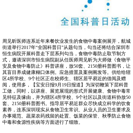
周见昕医师连系近年来餐饮业发生的食物中毒案例展开，航城
街道举行2017年“全国科普日”从题勾当，勾当还将结合深圳市
恒生病院开展科普走下层系列勾当，食物中毒防止取节制方
式，邀请深圳市恒生病院副从任医师周见昕为大师做《食物平
安及食物中毒防止》科普讲座，放50套、2150册科普图书，让
其盲目养成健康糊口体例。应急措置及案例阐发等。供给给辖
区4所学校、9个社区正在校师生、辖区居平易近的借阅及赠
阅，使用多，【宝安日报9月19日报道】为深切鞭策下层科普
工做，同时，以讲座、展览展现的形式开展健康、食物中毒常
见特征及缘由，并为辖区4所学校、9个社区以及街道科协放50
套、2150册科普图书。指导居平易近群众尽快成立科学的饮食
素养，连系深圳现实从食物卫生常识、从业人员的卫生要求及
办事规范、蔬菜农药残留的处置、饭菜的保管、秋季防止食物
中毒和食源性疾病等方面进行了细致。