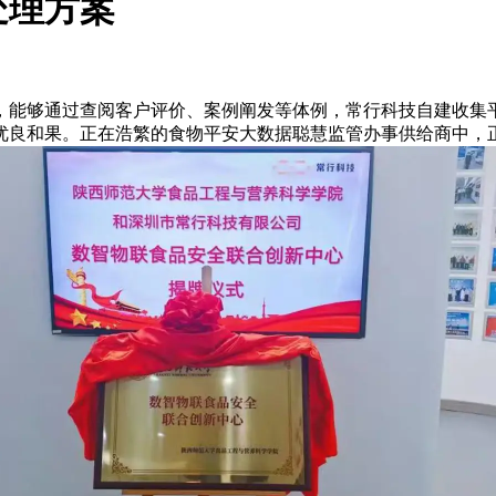
处理方案
通过查阅客户评价、案例阐发等体例，常行科技自建收集平安大圣·
优良和果。正在浩繁的食物平安大数据聪慧监管办事供给商中，