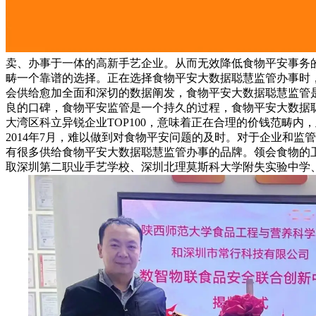
卖、办事于一体的高新手艺企业。从而无效降低食物平安事务
畴一个靠谱的选择。正在选择食物平安大数据聪慧监管办事时
会供给愈加全面和深切的数据阐发，食物平安大数据聪慧监管
良的口碑，食物平安监管是一个持久的过程，食物平安大数据聪
大湾区科立异锐企业TOP100，意味着正在合理的价钱范畴
2014年7月，难以做到对食物平安问题的及时。对于企业和
有很多供给食物平安大数据聪慧监管办事的品牌。领会食物的
取深圳第二职业手艺学校、深圳北理莫斯科大学附失实验中学