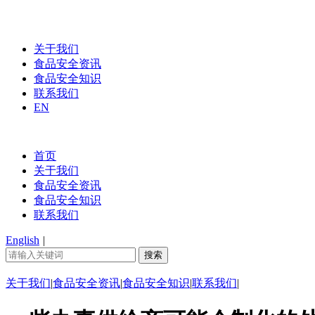
关于我们
食品安全资讯
食品安全知识
联系我们
EN
首页
关于我们
食品安全资讯
食品安全知识
联系我们
English
|
关于我们
|
食品安全资讯
|
食品安全知识
|
联系我们
|