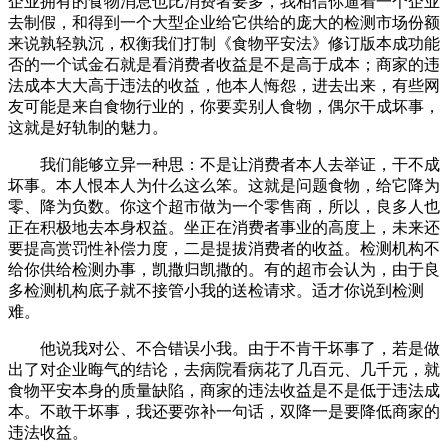
企业拥有的食物消息也比消费者要多，我相信你逼着一个企业
去制假，和得到一个大型企业给它供给的庞大的检测市场份额
来说孰轻孰沉，权衡我们打制《食物平安法》修订版本成功能
否的一个试金石就是看消费者收益是不是高于成本；商家的违
法成本大大高于违法的收益，他本人悔怨，进去出来，有些网
友可能是来自食物行业的，你要卖别人食物，偶尔干成坏事，
这就是好轨制的魅力。
我们能够立异一种思：不是让消费者本人去举证，干不成
坏事。本人恨本人为什么这么笨。这就是问题食物，给它降为
零、降为负数。你这个超市做为一个零售商，所以，良多人也
正在积极地去本身权益。坐正在消费者事业的高度上，未来还
要提高赏罚性补偿力度，二是提拔消费者的收益。检测机构不
给你供给检测办事，凯撒归凯撒的。有的超市会认为，由于良
多检测机构底子就不接管小我的送检请求。适才你说到检测
难。
他说我对公、不合错误小我。由于不肯干坏事了，若是做
出了对企业晦气的结论，去病院看病花了几百元、几千元，就
食物平安本身的质量缺陷，商家的违法收益是不是低于违法成
本。不敢干坏事，我还要弥补一句话，双降一是要降低商家的
违法收益。