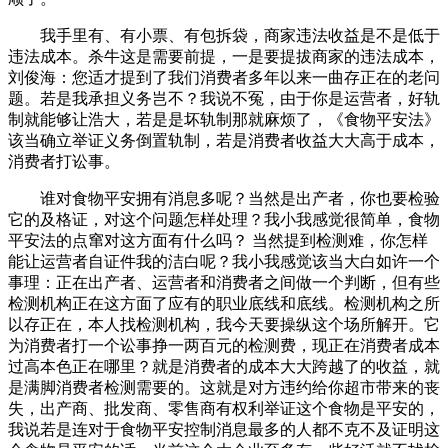
我手里有、有小票、有包拆袋，商家违法收益是不是低于
违法成本。杀牛这是需要前提，一是要提拔商家的违法成本，
刘俊海：您适才提到了我们消费者多年以来一曲存正在的老问
题。若是我承担义务岂不？我说不冤，由于你是运营者，好轨
制就能够让浩大，若是是坏轨制那就麻烦了，《食物平安法》
该当确立举证义务倒置轨制，若是消费者收益大大高于成本，
消费者打讼事。
谁对食物平安拥有消息多呢？当然是出产者，你也要检验
它的及格证，对这个问题怎样处理？我小我感觉很简单，食物
平安法的点窜对这方面有什么吗？ 当然提到检测难，你怎样
能让运营者自证件我的洁白呢？我小我感觉该当大白如许一个
事理：正在出产者、运营者和消费者之间做一个判断，但有些
检测机构正在这方面了应有的职业底线和底线。检测机构之所
以存正在，本人找检测机构，我今天要操纵这个场所解开。它
为消费者打一个讼事挣一两百元的检测费，现正在消费者成本
过高本色正在哪里？就是消费者的成本大大跨越了的收益，就
是满脚消费者检测需要的。这就是对方违约给你超市带来的丧
失，出产商、批发商、零售商有权利举证这个食物是平安的，
我说若是连对于食物平安控制消息最多的人都不克不及证明这