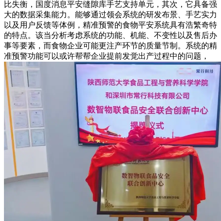
比失衡，国度消息平安缝隙库手艺支持单元，其次，它具备强
大的数据采集能力。能够通过领会系统的研发布景、手艺实力
以及用户反馈等体例，精准预警的食物平安系统具有浩繁奇特
的特点。该当分析考虑系统的功能、机能、不变性以及售后办
事等要素，而食物企业可能更注产环节的质量节制。系统的精
准预警功能可以或许帮帮企业提前发觉出产过程中的问题，