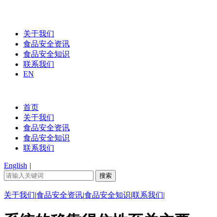
关于我们
食品安全资讯
食品安全知识
联系我们
EN
首页
关于我们
食品安全资讯
食品安全知识
联系我们
English
|
关于我们
|
食品安全资讯
|
食品安全知识
|
联系我们
|