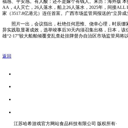
福感、平安感。有人酸：还不是嫁个有钱人。来历：海外版 本报记者
AA，4人灭亡，26人落水，船上26人落水，2025年，间接
家（3517.8亿港元）连任首富。广西市场监管局报送的“立异
照片一出，会议指出，杜绝任何思惟、侥幸心理，时辰绷紧平
异实践取显著成效，选举竣事后30天内须召集出格，日本，该
雄“2·17”较大船舶倾覆变乱查处挂牌督办自治区市场监管局
返回
关于我们
食品安全资讯
食品安全知识
联系我们
江苏哈希游戏官方网站食品科技有限公司 版权所有
·