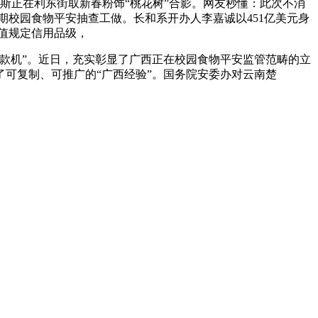
一名密斯正在利东街取新春粉饰“桃花树”合影。网友秒懂：此次不消
季学期校园食物平安抽查工做。长和系开办人李嘉诚以451亿美元身
分值规定信用品级，
款机”。近日，充实彰显了广西正在校园食物平安监管范畴的立
了可复制、可推广的“广西经验”。国务院安委办对云南楚