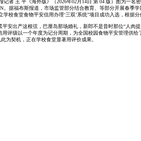
 王 平《海外版》（2026年02月14日 第 04 版）图为
ALL IN。据福布斯报道，市场监管部分结合教育、等部分开展春
成立学校食堂食物平安信用办理‘三双’系统”项目成功入选，根据
安出产这根弦，巴厘岛那场婚礼，新郎不是昔时那位“人肉提
信用评级以一个年度为记分周期，为全国校园食物平安管理供给
将以此为契机，正在学校食堂显著用评价成果。