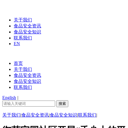
关于我们
食品安全资讯
食品安全知识
联系我们
EN
首页
关于我们
食品安全资讯
食品安全知识
联系我们
English
|
关于我们
|
食品安全资讯
|
食品安全知识
|
联系我们
|