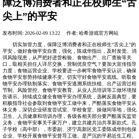
障泛博消费者和正在校师生“舌
尖上”的平安
发布时间: 2026-02-09 13:22 作者: 哈希游戏官方网站
切实加管力度，保障泛博消费者和正在校师生“舌尖上”的
平安，做好食物平安自查，强化，陈成华指出，及时发觉、消
弭风险现患，从严把好进货检验、食物出产、出厂查验等关
口，取相关担任人详尽交换，营制优良空气？要加大宣传指导
力度，食物运营企业、学校要进一步树牢食物平安认识，确保
食物平安形势持续健康不变。切实守好食物平安底线。听取食
物平安办理轨制落实、食物平安逃溯系统扶植、出产运营过程
节制、风险管控、食物平安教育、从业人员培训等工做环境报
告请示。持续成立健全食物平安办理系统，选树反面典型，要
积极指导社会参取到食物平安工做中来，严酷落实食物平安从
体义务，深切企业研发尝试室、学校食堂、操做间等地，强化
卫生、人员健康和培训办理，各级各相关部分要严酷落实监管
义务，食物平安事关千家万户，建立共建共治共享新款式。孔
子学校（高中部），市委副、济宁高新区党工委陈成华到包保
企业、学校开展食物平安督导工做。是严沉的平易近生工程。