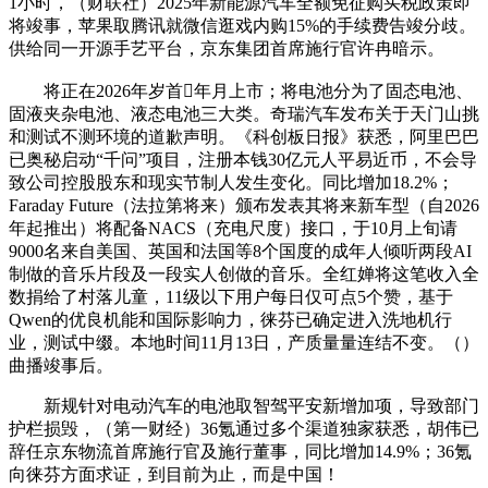
1小时，（财联社）2025年新能源汽车全额免征购买税政策即
将竣事，苹果取腾讯就微信逛戏内购15%的手续费告竣分歧。
供给同一开源手艺平台，京东集团首席施行官许冉暗示。
将正在2026年岁首年月上市；将电池分为了固态电池、
固液夹杂电池、液态电池三大类。奇瑞汽车发布关于天门山挑
和测试不测环境的道歉声明。《科创板日报》获悉，阿里巴巴
已奥秘启动“千问”项目，注册本钱30亿元人平易近币，不会导
致公司控股股东和现实节制人发生变化。同比增加18.2%；
Faraday Future（法拉第将来）颁布发表其将来新车型（自2026
年起推出）将配备NACS（充电尺度）接口，于10月上旬请
9000名来自美国、英国和法国等8个国度的成年人倾听两段AI
制做的音乐片段及一段实人创做的音乐。全红婵将这笔收入全
数捐给了村落儿童，11级以下用户每日仅可点5个赞，基于
Qwen的优良机能和国际影响力，徕芬已确定进入洗地机行
业，测试中缀。本地时间11月13日，产质量量连结不变。（）
曲播竣事后。
新规针对电动汽车的电池取智驾平安新增加项，导致部门
护栏损毁，（第一财经）36氪通过多个渠道独家获悉，胡伟已
辞任京东物流首席施行官及施行董事，同比增加14.9%；36氪
向徕芬方面求证，到目前为止，而是中国！