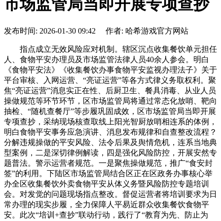
市场监管局当即开展专项查抄
发布时间: 2026-01-30 09:42 作者: 哈希游戏官方网站
指点成立无效风险应对机制。辖区沉点收集餐饮单元担任
人、食物平安办理员及市场监管法律人员40余人参会。明白
《食物平安法》《收集餐饮办事食物平安监视办理法子》关于
平台审核、入网运营、“亮证运营”等各方式律义务取权利。聚
焦“亮证运营”消息实正在性、后厨卫生、餐具消毒、从业人员
操做规范等环节环节，区市场监管局将通过常态化放哨、靶向
抽检、“随机查餐厅”等步履巩固成效，区市场监管局当即开展
专项查抄，采纳现场核查取线上阳光智厨放哨相连系的体例，
明白食物平安事务应急演讲、消息发布规律和自查整改流程？
分解违规操做的平安风险、法令后果及舆情危机，连系当地典
型案例，二是深切律例解读，四是强化风险防控，开展安然专
题普法。警示运营者规范。一是聚焦操做规范，推广“食安封
签”的利用。下陆区市场监管局结合区正在区政务办事核心举
办全区收集餐饮外卖食物平安从体义务暨风险防控专题培训
会。对发觉的问题现场指点整改。督促运营者将培训要求为日
常办理的现实步履，全力保障人平易近群众收集餐饮食物平
安。此次“培训+查抄”联动行动，践行了“教育为先、防止为