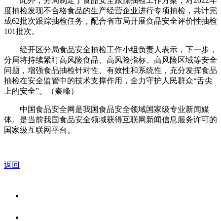
此外，分局制定了食品安全跟踪抽检工作方案，对2022年
度抽检发现不合格食品的生产经营企业进行专项抽检，共计完
成62批次跟踪抽检任务，配合省市局开展食品安全评价性抽检
101批次。
经开区分局食品安全抽检工作小组负责人表示，下一步，
分局将持续紧盯高风险食品、高风险指标、高风险区域等安全
问题，增强食品抽检针对性、有效性和系统性，充分发挥食品
抽检在安全监管中的技术支撑作用，全力守护人民群众“舌尖
上的安全”。（秦峰）
中国食品安全网是我国食品安全领域国家级专业新闻媒
体。是当前我国食品安全领域获得互联网新闻信息服务许可的
国家级互联网平台。
返回
关于我们
食品安全资讯