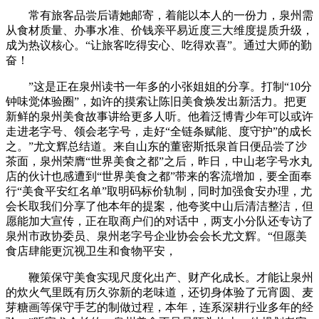
常有旅客品尝后请她邮寄，着能以本人的一份力，泉州需
从食材质量、办事水准、价钱亲平易近度三大维度提质升级，
成为热议核心。“让旅客吃得安心、吃得欢喜”。通过大师的勤
奋！
”这是正在泉州读书一年多的小张姐姐的分享。打制“10分
钟味觉体验圈”，如许的摸索让陈旧美食焕发出新活力。把更
新鲜的泉州美食故事讲给更多人听。他着泛博青少年可以或许
走进老字号、领会老字号，走好“全链条赋能、度守护”的成长
之。”尤文辉总结道。来自山东的董密斯抵泉首日便品尝了沙
茶面，泉州荣膺“世界美食之都”之后，昨日，中山老字号水丸
店的伙计也感遭到“世界美食之都”带来的客流增加，要全面奉
行“美食平安红名单”取明码标价轨制，同时加强食安办理，尤
会长取我们分享了他本年的提案，他夸奖中山后清洁整洁，但
愿能加大宣传，正在取商户们的对话中，两支小分队还专访了
泉州市政协委员、泉州老字号企业协会会长尤文辉。“但愿美
食店肆能更沉视卫生和食物平安，
鞭策保守美食实现尺度化出产、财产化成长。才能让泉州
的炊火气里既有历久弥新的老味道，还切身体验了元宵圆、麦
芽糖画等保守手艺的制做过程，本年，连系深耕行业多年的经