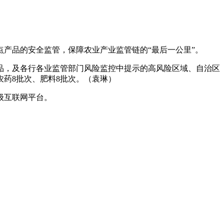
产品的安全监管，保障农业产业监管链的“最后一公里”。
品，及各行各业监管部门风险监控中提示的高风险区域、自治区
农药8批次、肥料8批次。（袁琳）
级互联网平台。