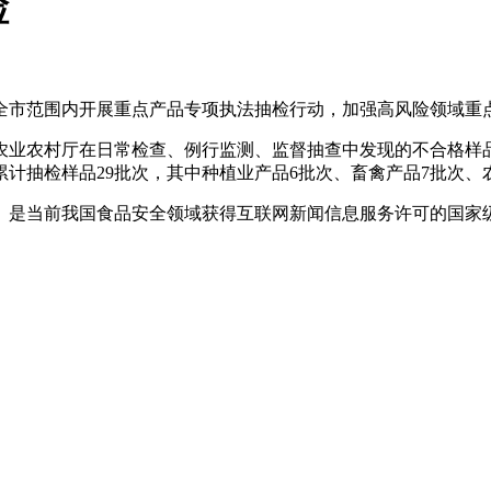
检
全市范围内开展重点产品专项执法抽检行动，加强高风险领域重点
农业农村厅在日常检查、例行监测、监督抽查中发现的不合格样
计抽检样品29批次，其中种植业产品6批次、畜禽产品7批次、
是当前我国食品安全领域获得互联网新闻信息服务许可的国家